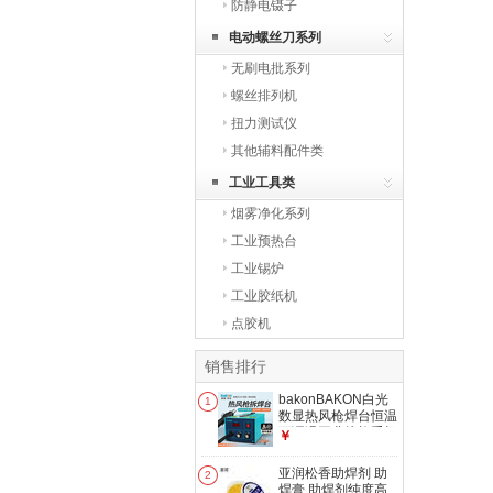
防静电镊子
电动螺丝刀系列
无刷电批系列
螺丝排列机
扭力测试仪
其他辅料配件类
工业工具类
烟雾净化系列
工业预热台
工业锡炉
工业胶纸机
点胶机
销售排行
bakonBAKON白光
1
数显热风枪焊台恒温
可调温工业烤枪手机
￥
维修风枪拆焊台
SBK850D丨550W
亚润松香助焊剂 助
2
丨自动休眠
焊膏 助焊剂纯度高