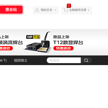
0
我的京东
去购物车结算
I-T)
德国德士