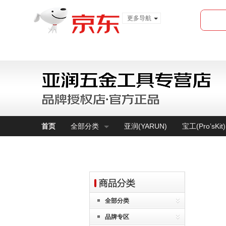
更多导航
服装城
食品
金融
首页
全部分类
亚润(YARUN)
宝工(Pro’sKit)
全部分类
品牌专区