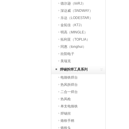
德尔逊（liiiRJ）
深达威（SNDWAY）
乐达（LODESTAR）
金拓佳（KTJ）
明高（MINGLE）
拓利亚（TOPLIA）
同惠（tonghui）
欣阳电子
美瑞克
焊锡拆焊工具系列
电烙铁焊台
热风拆焊台
二合一焊台
热风枪
单支电烙铁
焊锡丝
烙铁手柄
烙铁头