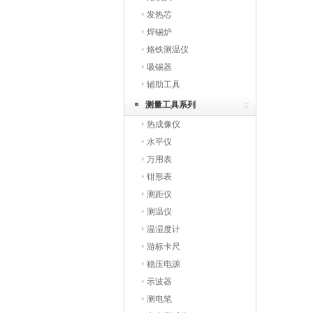
发热芯
焊锡炉
烙铁测温仪
吸锡器
辅助工具
测量工具系列
热成像仪
水平仪
万用表
钳形表
测距仪
测温仪
温湿度计
游标卡尺
稳压电源
示波器
测电笔