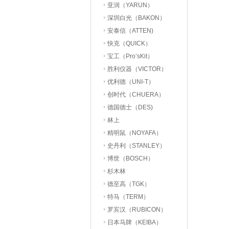
亚润（YARUN）
深圳白光（BAKON）
安泰信（ATTEN)
快克（QUICK）
宝工（Pro’sKit）
胜利仪器（VICTOR）
优利德（UNI-T）
创时代（CHUERA）
德国德士（DES)
林上
精明鼠（NOYAFA）
史丹利（STANLEY）
博世（BOSCH）
杉木林
德至高（TGK）
特马（TERM）
罗宾汉（RUBICON）
日本马牌（KEIBA）