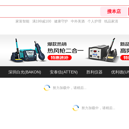
家装智能
满199减100
健康守护
中外美酒
个人护理
纸品家清
深圳白光(BAKON)
安泰信(ATTEN)
胜利仪器
优利德(UN
努力加载中，请稍后...
努力加载中，请稍后...