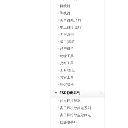
网线钳
剥线钳
剪角钳|电子钳
电工钳|剪线钳
刀剪系列
板手|套筒
精密镊子
绝缘工具
光纤工具
工具箱|包
其它工具
热熔胶枪
ESD静电系列
静电环报警器
离子风机除静电系列
离子风枪除尘除静电
防静电手环