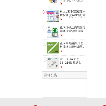
电焊松香维修焊接电
￥
烙铁用助焊膏 YR-
SX-20 高纯度松香
林上LS310高精度水
3
20g
质检测仪多功能笔式
TDS电导率仪家用纯
￥
净自来水测试
LS311【可测九项指
亚润焊锡丝高纯度无
4
标,国家计量认证】
铅环保焊锡丝 锡线
免费开13%专票
电烙铁有铅丝焊锡线
￥
免清洗锡丝 无铅
500g(丝径0.8mm)
亚润锡膏搅拌刀 塑
5
料搅拌刀塑料调墨刀
塑胶调油刀树脂
￥
SMT锡浆刮刀铲刀
YR-GXD-6B 白色款
宝工（Pro'sKit）
6
5SI-216N 烙铁头
900系列内热式烙铁
￥
头K头圆头马蹄头
936焊台烙铁头 5SI-
店铺公告
216N-K 刀头