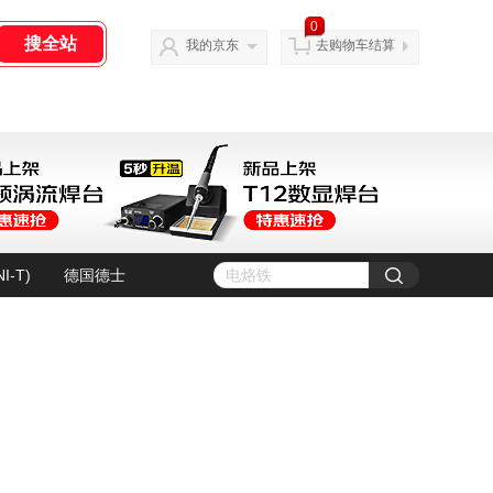
0
我的京东
去购物车结算
I-T)
德国德士