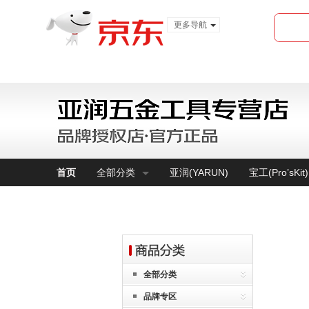
更多导航
服装城
食品
金融
首页
全部分类
亚润(YARUN)
宝工(Pro’sKit)
全部分类
品牌专区