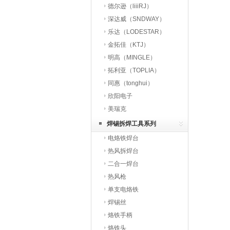
德尔逊（liiiRJ）
深达威（SNDWAY）
乐达（LODESTAR）
金拓佳（KTJ）
明高（MINGLE）
拓利亚（TOPLIA）
同惠（tonghui）
欣阳电子
美瑞克
焊锡拆焊工具系列
电烙铁焊台
热风拆焊台
二合一焊台
热风枪
单支电烙铁
焊锡丝
烙铁手柄
烙铁头