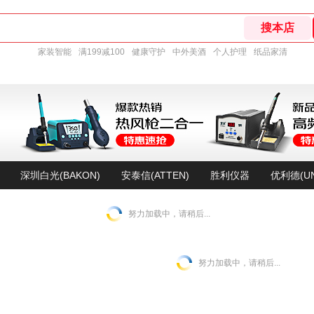
家装智能
满199减100
健康守护
中外美酒
个人护理
纸品家清
深圳白光(BAKON)
安泰信(ATTEN)
胜利仪器
优利德(UN
努力加载中，请稍后...
努力加载中，请稍后...