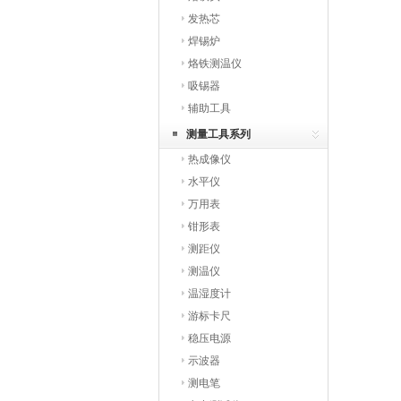
发热芯
焊锡炉
烙铁测温仪
吸锡器
辅助工具
测量工具系列
热成像仪
水平仪
万用表
钳形表
测距仪
测温仪
温湿度计
游标卡尺
稳压电源
示波器
测电笔