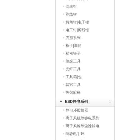
网线钳
剥线钳
剪角钳|电子钳
电工钳|剪线钳
刀剪系列
板手|套筒
精密镊子
绝缘工具
光纤工具
工具箱|包
其它工具
热熔胶枪
ESD静电系列
静电环报警器
离子风机除静电系列
离子风枪除尘除静电
防静电手环