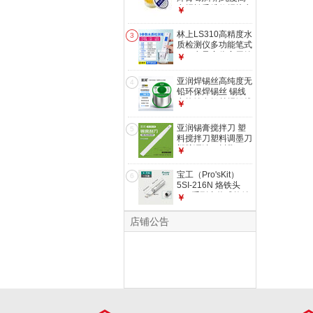
电焊松香维修焊接电
￥
烙铁用助焊膏 YR-
SX-20 高纯度松香
林上LS310高精度水
3
20g
质检测仪多功能笔式
TDS电导率仪家用纯
￥
净自来水测试
LS311【可测九项指
亚润焊锡丝高纯度无
4
标,国家计量认证】
铅环保焊锡丝 锡线
免费开13%专票
电烙铁有铅丝焊锡线
￥
免清洗锡丝 无铅
500g(丝径0.8mm)
亚润锡膏搅拌刀 塑
5
料搅拌刀塑料调墨刀
塑胶调油刀树脂
￥
SMT锡浆刮刀铲刀
YR-GXD-6B 白色款
宝工（Pro'sKit）
6
5SI-216N 烙铁头
900系列内热式烙铁
￥
头K头圆头马蹄头
936焊台烙铁头 5SI-
店铺公告
216N-K 刀头