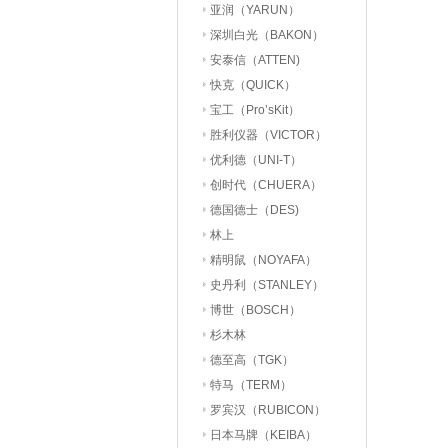
亚润（YARUN）
深圳白光（BAKON）
安泰信（ATTEN)
快克（QUICK）
宝工（Pro’sKit）
胜利仪器（VICTOR）
优利德（UNI-T）
创时代（CHUERA）
德国德士（DES)
林上
精明鼠（NOYAFA）
史丹利（STANLEY）
博世（BOSCH）
杉木林
德至高（TGK）
特马（TERM）
罗宾汉（RUBICON）
日本马牌（KEIBA）