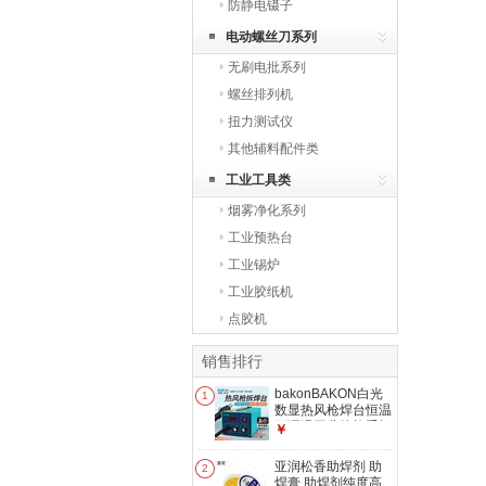
防静电镊子
电动螺丝刀系列
无刷电批系列
螺丝排列机
扭力测试仪
其他辅料配件类
工业工具类
烟雾净化系列
工业预热台
工业锡炉
工业胶纸机
点胶机
销售排行
bakonBAKON白光
1
数显热风枪焊台恒温
可调温工业烤枪手机
￥
维修风枪拆焊台
SBK850D丨550W
亚润松香助焊剂 助
2
丨自动休眠
焊膏 助焊剂纯度高